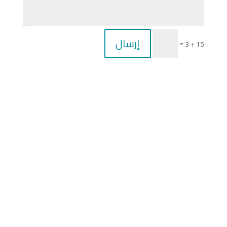
إرسال
=
15 + 3