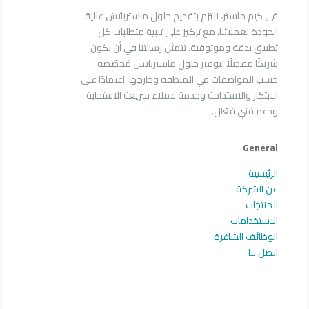
في كيم ماستر، نلتزم بتقديم حلول ماسترباتش عالية
الجودة لعملائنا، مع تركيز على تلبية متطلبات كل
تطبيق بدقة وموثوقية. تتمثل رسالتنا في أن نكون
شريكًا مفضلًا لتوفير حلول ماسترباتش مُخصّصة
حسب المواصفات في المنطقة وخارجها، اعتمادًا على
الابتكار والاستدامة وخدمة عملاء سريعة الاستجابة
ودعم فني فعّال.
General
الرئيسية
عن الشركة
المنتجات
الاستخدامات
الوظائف الشاغرة
اتصل بنا