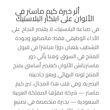
أثر خبرة كيم ماستر في
الألوان على ابتكار البلاستيك
في صناعة البلاستيك، لا يقتصر النجاح على
الأداء الوظيفي فقط؛ فالمظهر وجودة
التشطيب يلعبان دورًا مباشرًا في قبول
المنتج في السوق. وهنا يأتي دور
ماسترباتش الألوان كعنصر أساسي يمنح
المنتج لونه النهائي ويعزز جاذبيته
البصرية. وفي قلب هذا المجال، تبرز كيم
ماستر — شركة مقرّها المملكة العربية
السعودية — بخبرة متخصصة في تصنيع