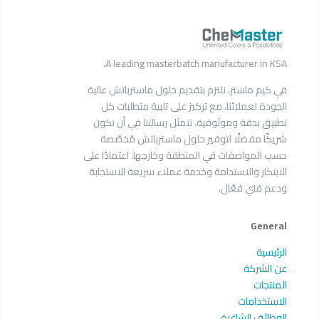
A leading masterbatch manufacturer in KSA.
في كيم ماستر، نلتزم بتقديم حلول ماسترباتش عالية
الجودة لعملائنا، مع تركيز على تلبية متطلبات كل
تطبيق بدقة وموثوقية. تتمثل رسالتنا في أن نكون
شريكًا مفضلًا لتوفير حلول ماسترباتش مُخصّصة
حسب المواصفات في المنطقة وخارجها، اعتمادًا على
الابتكار والاستدامة وخدمة عملاء سريعة الاستجابة
ودعم فني فعّال.
General
الرئيسية
عن الشركة
المنتجات
الاستخدامات
الوظائف الشاغرة