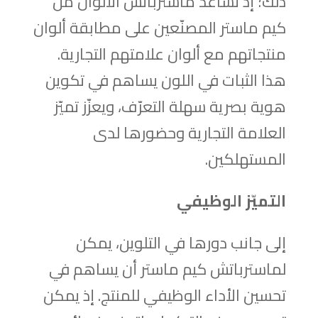
ذلك؛ إذ تساعد ماسترباتش الألوان من
كيم ماستر المصنّعين على مطابقة ألوان
منتجاتهم مع ألوان علامتهم التجارية.
هذا الثبات في اللون يساهم في تكوين
هوية بصرية سهلة التعرّف، ويعزّز تميّز
العلامة التجارية وحضورها لدى
المستهلكين.
التميّز الوظيفي
إلى جانب دورها في التلوين، يمكن
لماسترباتش كيم ماستر أن يساهم في
تحسين الأداء الوظيفي للمنتج. إذ يمكن