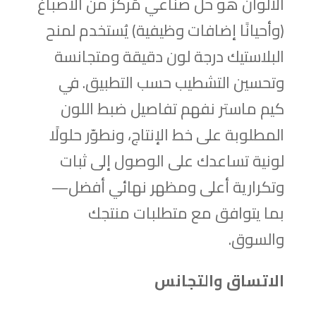
الألوان هو حل صناعي مُركز من الأصباغ
(وأحيانًا إضافات وظيفية) يُستخدم لمنح
البلاستيك درجة لون دقيقة ومتجانسة
وتحسين التشطيب حسب التطبيق. في
كيم ماستر نفهم تفاصيل ضبط اللون
المطلوبة على خط الإنتاج، ونطوّر حلولًا
لونية تساعدك على الوصول إلى ثبات
وتكرارية أعلى ومظهر نهائي أفضل—
بما يتوافق مع متطلبات منتجك
والسوق.
الاتساق والتجانس