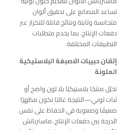
ماسترباتش الألوان لتقديم حلول لونية
تساعد المصانع على تحقيق ألوان
متجانسة وثابتة ونتائج قابلة للتكرار عبر
دفعات الإنتاج، بما يخدم متطلبات
التطبيقات المختلفة.
إتقان حبيبات الاصبغة البلاستيكية
الملونة
تخيّل منتجًا بلاستيكيًا بلا لون واضح أو
ثبات لوني—النتيجة غالبًا تكون مظهرًا
ضعيفًا وصعوبة في الحفاظ على نفس
الدرجة بين دفعات الإنتاج. ماسترباتش